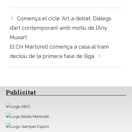
Navegació
Comença el cicle ‘Art a debat. Diàlegs
per
d’art contemporani’ amb motiu de l’Any
les
Muxart
entrades
El CH Martorell comença a casa al tram
decisiu de la primera fase de lliga
Publicitat