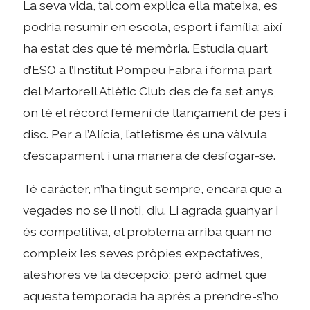
La seva vida, tal com explica ella mateixa, es
podria resumir en escola, esport i família; així
ha estat des que té memòria. Estudia quart
d’ESO a l’Institut Pompeu Fabra i forma part
del Martorell Atlètic Club des de fa set anys,
on té el rècord femení de llançament de pes i
disc. Per a l’Alícia, l’atletisme és una vàlvula
d’escapament i una manera de desfogar-se.
Té caràcter, n’ha tingut sempre, encara que a
vegades no se li noti, diu. Li agrada guanyar i
és competitiva, el problema arriba quan no
compleix les seves pròpies expectatives,
aleshores ve la decepció; però admet que
aquesta temporada ha après a prendre-s’ho