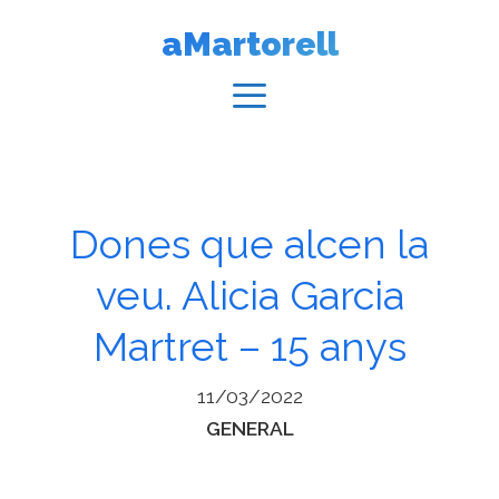
Vés
aMartorell
al
contingut
Menú
Dones que alcen la
veu. Alicia Garcia
Martret – 15 anys
11/03/2022
Categories
GENERAL