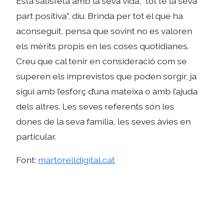
Està satisfeta amb la seva vida, “tot té la seva
part positiva”, diu. Brinda per tot el que ha
aconseguit, pensa que sovint no es valoren
els mèrits propis en les coses quotidianes.
Creu que cal tenir en consideració com se
superen els imprevistos que poden sorgir, ja
sigui amb l’esforç d’una mateixa o amb l’ajuda
dels altres. Les seves referents són les
dones de la seva família, les seves àvies en
particular.
Font:
martorelldigital.cat