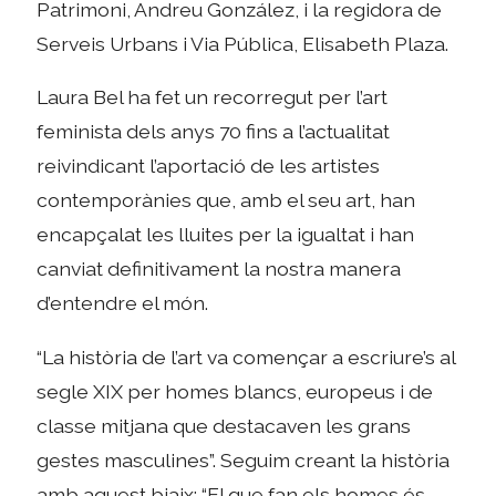
Patrimoni, Andreu González, i la regidora de
Serveis Urbans i Via Pública, Elisabeth Plaza.
Laura Bel ha fet un recorregut per l’art
feminista dels anys 70 fins a l’actualitat
reivindicant l’aportació de les artistes
contemporànies que, amb el seu art, han
encapçalat les lluites per la igualtat i han
canviat definitivament la nostra manera
d’entendre el món.
“La història de l’art va començar a escriure’s al
segle XIX per homes blancs, europeus i de
classe mitjana que destacaven les grans
gestes masculines”. Seguim creant la història
amb aquest biaix: “El que fan els homes és