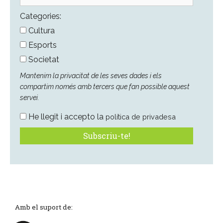
electrònic
*
Categories:
Cultura
Esports
Societat
Mantenim la privacitat de les seves dades i els
compartim només amb tercers que fan possible aquest
servei.
He llegit i accepto la
política de privadesa
Amb el suport de: