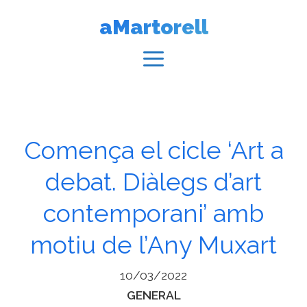
Vés
aMartorell
al
contingut
Menú
Comença el cicle ‘Art a
debat. Diàlegs d’art
contemporani’ amb
motiu de l’Any Muxart
10/03/2022
Categories
GENERAL