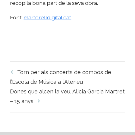
recopila bona part de la seva obra.
Font:
martorelldigital.cat
Navegació
Torn per als concerts de combos de
per
l’Escola de Música a l’Ateneu
les
Dones que alcen la veu. Alicia Garcia Martret
entrades
– 15 anys