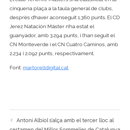
cinquena plaça a la taula general de clubs,
després d’haver aconseguit 1.360 punts. El CD
Jerez Natación Máster n’ha estat el
guanyador, amb 3.294 punts, i l’han seguit el
CN Monteverde i el CN Cuatro Caminos, amb
2.234 i 2.092 punts, respectivament.
Font:
martorelldigital.cat
Navegació
Antoni Albiol s’alça amb el tercer lloc al
per
certamen del Millor Sommelier de Catalunya