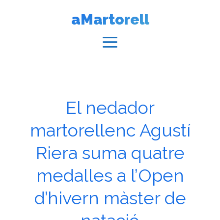
Vés
aMartorell
al
contingut
Menú
El nedador
martorellenc Agustí
Riera suma quatre
medalles a l’Open
d’hivern màster de