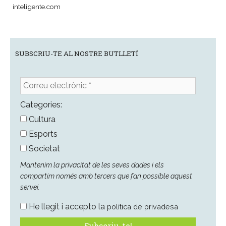
SUBSCRIU-TE AL NOSTRE BUTLLETÍ
Correu
electrònic
*
Categories:
Cultura
Esports
Societat
Mantenim la privacitat de les seves dades i els
compartim només amb tercers que fan possible aquest
servei.
He llegit i accepto la
política de privadesa