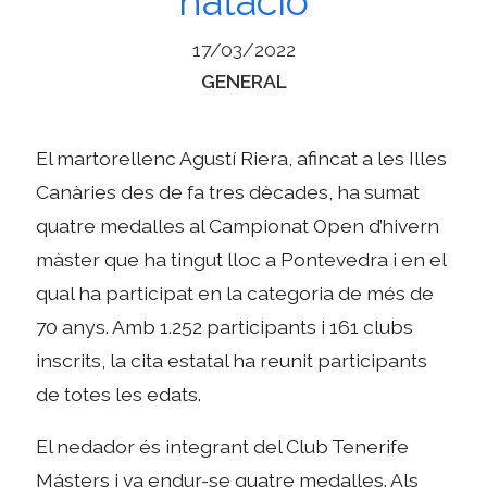
natació
17/03/2022
Categories
GENERAL
El martorellenc Agustí Riera, afincat a les Illes
Canàries des de fa tres dècades, ha sumat
quatre medalles al Campionat Open d’hivern
màster que ha tingut lloc a Pontevedra i en el
qual ha participat en la categoria de més de
70 anys. Amb 1.252 participants i 161 clubs
inscrits, la cita estatal ha reunit participants
de totes les edats.
El nedador és integrant del Club Tenerife
Másters i va endur-se quatre medalles. Als