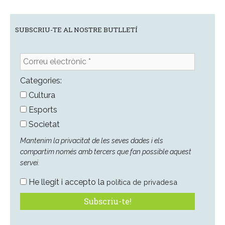
SUBSCRIU-TE AL NOSTRE BUTLLETÍ
Correu
electrònic
*
Categories:
Cultura
Esports
Societat
Mantenim la privacitat de les seves dades i els
compartim només amb tercers que fan possible aquest
servei.
He llegit i accepto la
política de privadesa