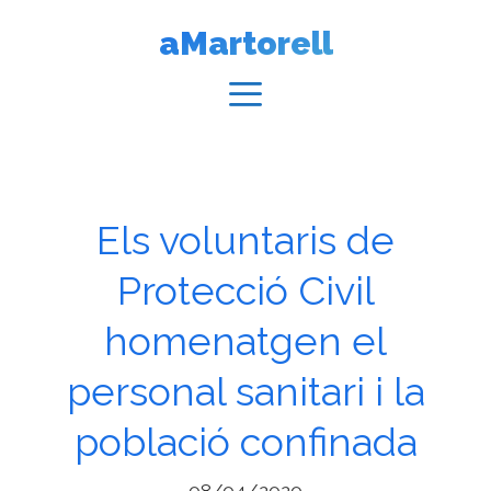
Vés
aMartorell
al
contingut
Menú
Els voluntaris de
Protecció Civil
homenatgen el
personal sanitari i la
població confinada
08/04/2020