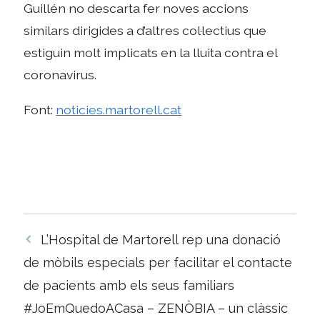
Guillén no descarta fer noves accions
similars dirigides a d’altres col·lectius que
estiguin molt implicats en la lluita contra el
coronavirus.
Font:
noticies.martorell.cat
Navegació
L’Hospital de Martorell rep una donació
per
de mòbils especials per facilitar el contacte
les
de pacients amb els seus familiars
entrades
#JoEmQuedoACasa – ZENÒBIA – un clàssic