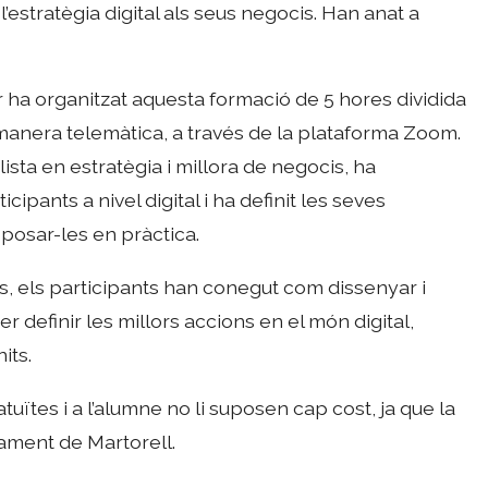
’estratègia digital als seus negocis. Han anat a
ha organitzat aquesta formació de 5 hores dividida
e manera telemàtica, a través de la plataforma Zoom.
sta en estratègia i millora de negocis, ha
cipants a nivel digital i ha definit les seves
posar-les en pràctica.
es, els participants han conegut com dissenyar i
er definir les millors accions en el món digital,
its.
ïtes i a l’alumne no li suposen cap cost, ja que la
ament de Martorell.