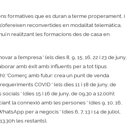
ons formatives que es duran a terme properament, i
’ofereixen reconvertides en modalitat telemàtica,
uïn realitzant les formacions des de casa en
r a l’empresa ‘ (els dies 8, 9, 15, 16, 22 i 23 de juny,
laborar amb èxit amb influents per a tot tipus
00h); ‘Comerç amb futur: crea un punt de venda
equeriments COVID ‘ (els dies 11 i 18 de juny, de
 socials ‘ (dies 15 i 16 de juny, de 09.30 a 12.00h);
iant la connexió amb les persones ‘ (dies 9, 10, 16,
 WhatsApp per a negocis ‘ (dies 6, 7, 13 i 14 de juliol,
13.30h les restants).