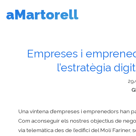
Vés
aMartorell
al
contingut
Empreses i emprened
l’estratègia dig
29
C
G
Una vintena d’empreses i emprenedors han parti
Com aconseguir els nostres objectius de negoci
via telemàtica des de l’edifici del Molí Fariner