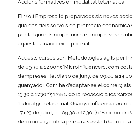
Accions formatives en modalitat telemàtica
El Molí Empresa té preparades sis noves acci
que des dels serveis de promoció econòmica s
per tal que els emprenedors i empreses contin
aquesta situació excepcional.
Aquests cursos són ‘Metodologies àgils per innova
de 09.30 a 12.00h); ‘Microinfluencers, com col.
d’empreses ‘ (el dia 10 de juny, de 09.00 a 14.
guanyador. Com ha d’adaptar-se el comerç als r
13.30 a 17.30h); ‘L’ABC de la redacció a les xarxes
‘Lideratge relacional. Guanya influència potenc
17 i 23 de juliol, de 09:30 a 12:30h) i ‘Facebook i
de 10.00 a 13.00h la primera sessió i de 10.00 a 