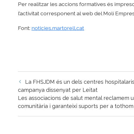
Per realitzar les accions formatives és impresc
l’activitat corresponent al web del Molí Empre
Font:
noticies.martorell.cat
Navegació
La FHSJDM és un dels centres hospitalaris q
per
campanya dissenyat per Leitat
les
Les associacions de salut mental reclamem un
entrades
comunitària i garanteixi suports per a tothom