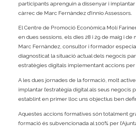
participants aprenguin a dissenyar i implantar l
càrrec de Marc Fernàndez d’Innio Assessors.
El Centre de Promoció Econòmica Molí Fariner 
en dues sessions, els dies 28 i 29 de maig i d
Marc Fernàndez, consultor i formador especiali
diagnosticat la situació actual dels negocis parti
estratègies digitals implementant accions per 
A les dues jornades de la formació, molt activ
implantar l’estratègia digital als seus negocis p
establint en primer lloc uns objectius ben defin
Aquestes accions formatives són totalment gratu
formació és subvencionada al 100% per l’Ajunt