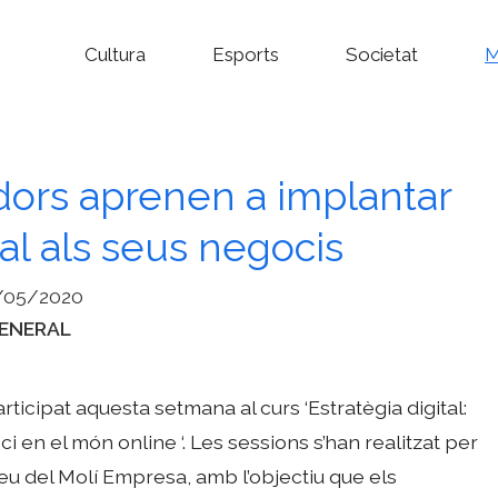
Cultura
Esports
Societat
M
ors aprenen a implantar
ital als seus negocis
/05/2020
ategories
ENERAL
cipat aquesta setmana al curs ‘Estratègia digital:
 en el món online ‘. Les sessions s’han realitzat per
, seu del Molí Empresa, amb l’objectiu que els