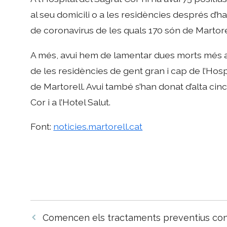
al seu domicili o a les residències després d’h
de coronavirus de les quals 170 són de Martore
A més, avui hem de lamentar dues morts més a 
de les residències de gent gran i cap de l’Hospi
de Martorell. Avui també s’han donat d’alta cin
Cor i a l’Hotel Salut.
Font:
noticies.martorell.cat
Navegació
Comencen els tractaments preventius contr