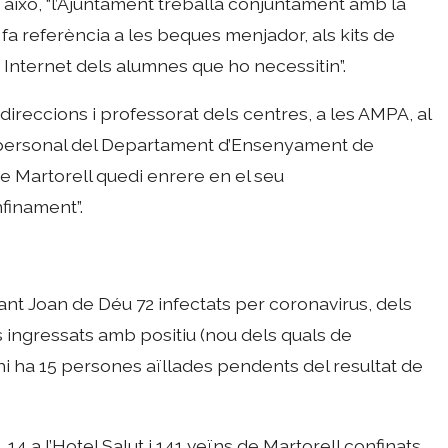
er això, “l’Ajuntament treballa conjuntament amb la
e fa referència a les beques menjador, als kits de
 a Internet dels alumnes que ho necessitin”.
 direccions i professorat dels centres, a les AMPA, al
l personal del Departament d’Ensenyament de
e Martorell quedi enrere en el seu
finament”.
 Sant Joan de Déu 72 infectats per coronavirus, dels
s ingressats amb positiu (nou dels quals de
a hi ha 15 persones aïllades pendents del resultat de
, 14 a l’Hotel Salut i 141 veïns de Martorell confinats