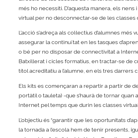
més ho necessiti. D’aquesta manera, els nens 
virtual per no desconnectar-se de les classes 
L’acció s’adreça als col·lectius d’alumnes més 
assegurar la continuïtat en les tasques d’apr
o bé per no disposar de connectivitat a Internet
Batxillerat i cicles formatius, en tractar-se de
títol acreditatiu a l’alumne, en els tres darrers 
Els kits es començaran a repartir a partir de d
portàtil o tauleta) -que s’haurà de tornar quan 
Internet pel temps que durin les classes virtual
L’objectiu és “garantir que les oportunitats d’ap
la tornada a l’escola hem de tenir presents, i