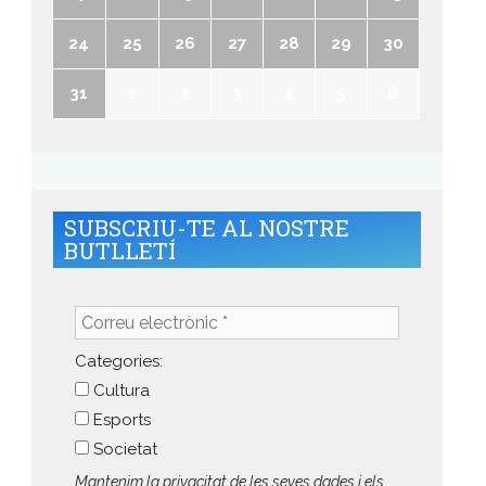
24
25
26
27
28
29
30
31
1
2
3
4
5
6
SUBSCRIU-TE AL NOSTRE
BUTLLETÍ
Correu
electrònic
*
Categories:
Cultura
Esports
Societat
Mantenim la privacitat de les seves dades i els