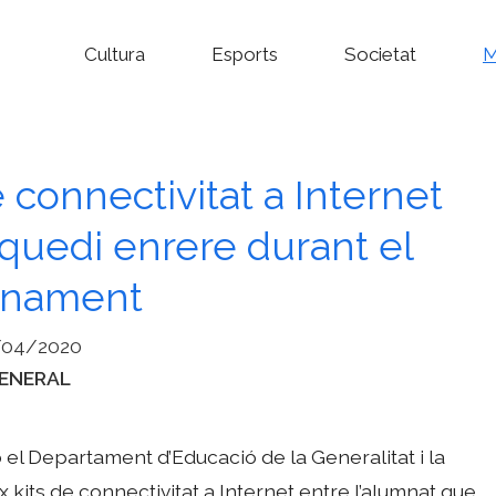
Cultura
Esports
Societat
M
e connectivitat a Internet
quedi enrere durant el
inament
/04/2020
ategories
ENERAL
el Departament d’Educació de la Generalitat i la
x kits de connectivitat a Internet entre l’alumnat que