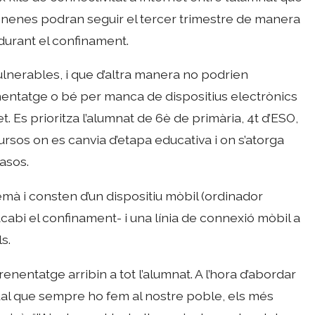
i nenes podran seguir el tercer trimestre de manera
durant el confinament.
vulnerables, i que d’altra manera no podrien
enentatge o bé per manca de dispositius electrònics
. Es prioritza l’alumnat de 6è de primària, 4t d’ESO,
 cursos on es canvia d’etapa educativa i on s’atorga
casos.
emà i consten d’un dispositiu mòbil (ordinador
acabi el confinament- i una línia de connexió mòbil a
s.
renentatge arribin a tot l’alumnat. A l’hora d’abordar
gual que sempre ho fem al nostre poble, els més