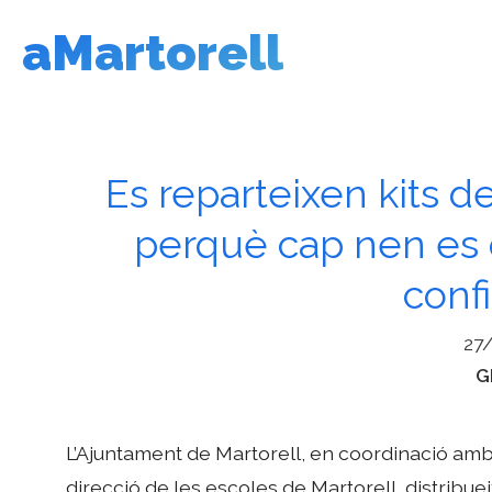
Vés
aMartorell
al
contingut
Es reparteixen kits d
perquè cap nen es 
conf
27
C
G
L’Ajuntament de Martorell, en coordinació amb 
direcció de les escoles de Martorell, distribuei