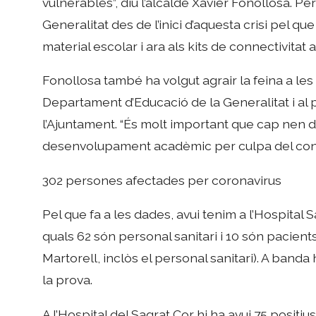
vulnerables”, diu l’alcalde Xavier Fonollosa. P
Generalitat des de l’inici d’aquesta crisi pel qu
material escolar i ara als kits de connectivitat
Fonollosa també ha volgut agrair la feina a les
Departament d’Educació de la Generalitat i a
l’Ajuntament. “És molt important que cap nen d
desenvolupament acadèmic per culpa del con
302 persones afectades per coronavirus
Pel que fa a les dades, avui tenim a l’Hospital
quals 62 són personal sanitari i 10 són pacient
Martorell, inclòs el personal sanitari). A band
la prova.
A l’Hospital del Sagrat Cor hi ha avui 75 positius