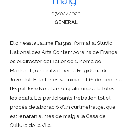
maig”
07/02/2020
Categories
GENERAL
El cineasta Jaume Fargas, format al Studio
National des Arts Contemporains de França,
és el director del Taller de Cinema de
Martorell, organitzat per la Regidoria de
Joventut. El taller es va iniciar el 16 de gener a
l’Espai Jove.Nord amb 14 alumnes de totes
les edats. Els participants treballen tot el
procés d’elaboració d’un curtmetratge, que
estrenaran al mes de maig a la Casa de
Cultura de la Vila.