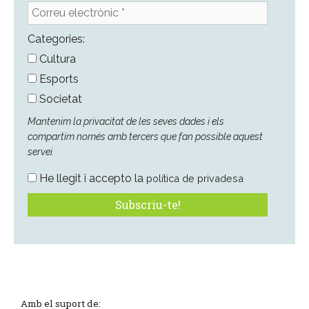
Correu
electrònic
*
Categories:
Cultura
Esports
Societat
Mantenim la privacitat de les seves dades i els
compartim només amb tercers que fan possible aquest
servei.
He llegit i accepto la
política de privadesa
Amb el suport de: