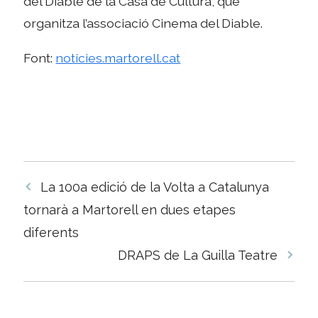
del Diable de la Casa de Cultura, que
organitza l’associació Cinema del Diable.
Font:
noticies.martorell.cat
Navegació
La 100a edició de la Volta a Catalunya
per
tornarà a Martorell en dues etapes
les
diferents
entrades
DRAPS de La Guilla Teatre