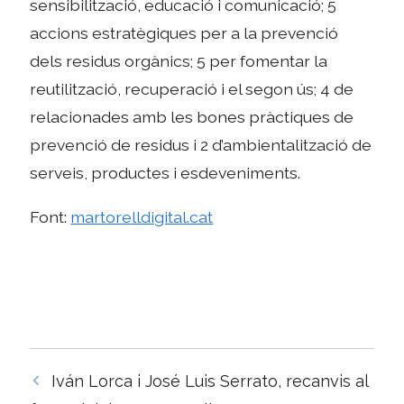
sensibilització, educació i comunicació; 5
accions estratègiques per a la prevenció
dels residus orgànics; 5 per fomentar la
reutilització, recuperació i el segon ús; 4 de
relacionades amb les bones pràctiques de
prevenció de residus i 2 d’ambientalització de
serveis, productes i esdeveniments.
Font:
martorelldigital.cat
Navegació
Iván Lorca i José Luis Serrato, recanvis al
per