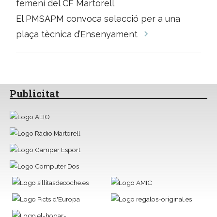
femení del CF Martorell
les
El PMSAPM convoca selecció per a una
entrades
plaça tècnica d’Ensenyament
Publicitat