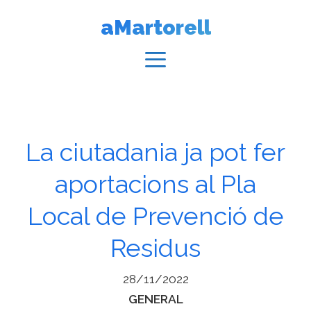
Vés
aMartorell
al
contingut
Menú
La ciutadania ja pot fer
aportacions al Pla
Local de Prevenció de
Residus
28/11/2022
Categories
GENERAL