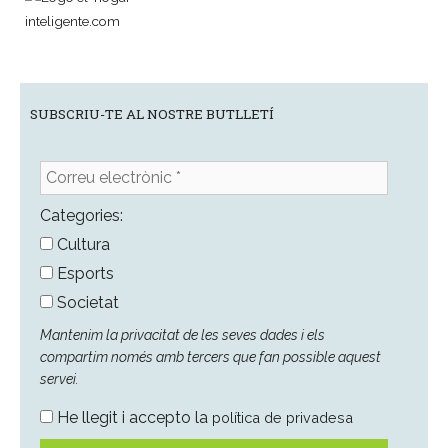
SUBSCRIU-TE AL NOSTRE BUTLLETÍ
Correu
electrònic
*
Categories:
Cultura
Esports
Societat
Mantenim la privacitat de les seves dades i els
compartim només amb tercers que fan possible aquest
servei.
He llegit i accepto la
política de privadesa