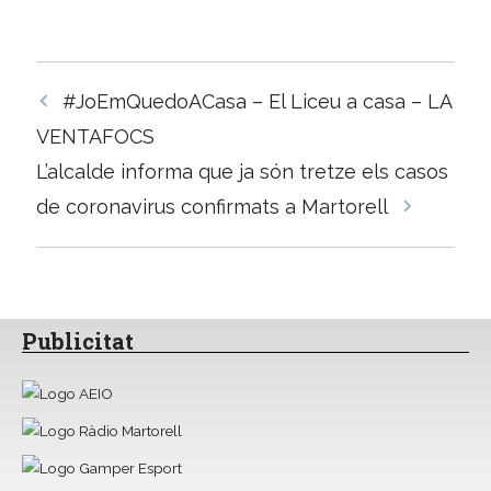
Navegació
#JoEmQuedoACasa – El Liceu a casa – LA
per
VENTAFOCS
les
L’alcalde informa que ja són tretze els casos
entrades
de coronavirus confirmats a Martorell
Publicitat