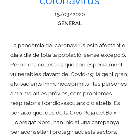
coronavirus
15/03/2020
Categories
GENERAL
La pandèmia del coronavirus està afectant el
dia a dia de tota la població, sense excepció.
Però hi ha col·lectius que són especialment
vulnerables davant del Covid-19: la gent gran,
els pacients immunodeprimits i les persones
amb malalties prèvies, com problemes
respiratoris i cardiovasculars o diabetis. És
per això que, des de la Creu Roja del Baix
Llobregat Nord, han iniciat una campanya
per aconsellar i protegir aquests sectors.