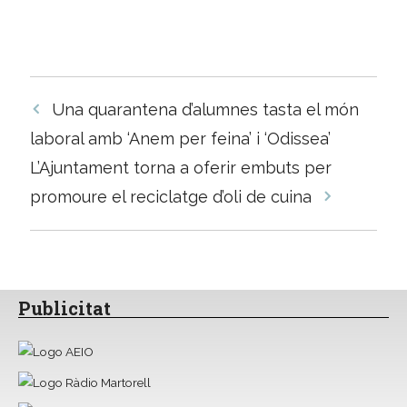
Navegació
Una quarantena d’alumnes tasta el món
per
laboral amb ‘Anem per feina’ i ‘Odissea’
les
L’Ajuntament torna a oferir embuts per
entrades
promoure el reciclatge d’oli de cuina
Publicitat