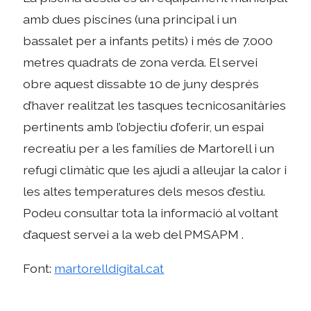
amb dues piscines (una principal i un
bassalet per a infants petits) i més de 7.000
metres quadrats de zona verda. El servei
obre aquest dissabte 10 de juny després
d’haver realitzat les tasques tecnicosanitàries
pertinents amb l’objectiu d’oferir, un espai
recreatiu per a les famílies de Martorell i un
refugi climàtic que les ajudi a alleujar la calor i
les altes temperatures dels mesos d’estiu.
Podeu consultar tota la informació al voltant
d’aquest servei a la web del PMSAPM .
Font:
martorelldigital.cat