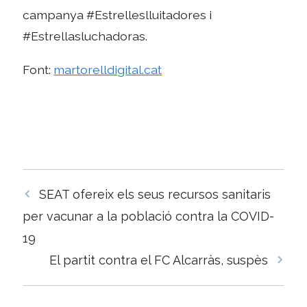
campanya #Estrelleslluitadores i
#Estrellasluchadoras.
Font:
martorelldigital.cat
Navegació
SEAT ofereix els seus recursos sanitaris
per
per vacunar a la població contra la COVID-
les
19
entrades
El partit contra el FC Alcarràs, suspès