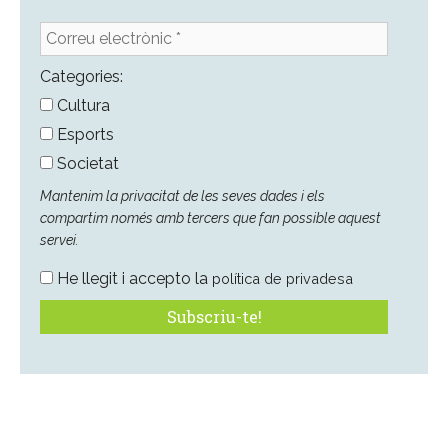
Correu
electrònic
*
Categories:
Cultura
Esports
Societat
Mantenim la privacitat de les seves dades i els
compartim només amb tercers que fan possible aquest
servei.
He llegit i accepto la
política de privadesa