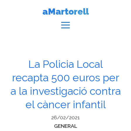
Vés
aMartorell
al
contingut
Menú
La Policia Local
recapta 500 euros per
a la investigació contra
el càncer infantil
26/02/2021
Categories
GENERAL