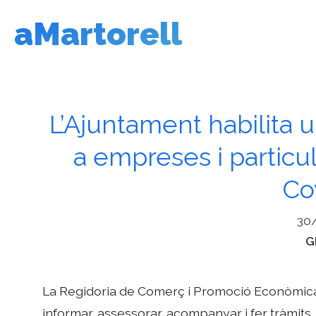
Vés
aMartorell
al
contingut
L’Ajuntament habilita 
a empreses i particul
Co
30
C
G
La Regidoria de Comerç i Promoció Econòmica 
informar, assessorar, acompanyar i fer tràmits