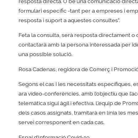
resposta directa. O bé una comunicació dire
formulari específic -tant per a empreses i e
resposta i suport a aquestes consultes”.
Feta la consulta, serà resposta directament o 
contactarà amb la persona interessada per iden
una possible solució.
Rosa Cadenas, regidora de Comerç i Promoció
Segons el cas i les necessitats específiques
ara vídeo-conferències, amb l’objectiu que l’
telemàtica sigui àgil i efectiva. L’equip de P
dels casos assignats, tramitarà en línia les me
servei corresponent en cada cas.
Espai d’Informació Covid-19