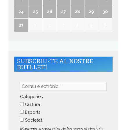
24
25
26
27
28
29
30
31
1
2
3
4
5
6
SUBSCRIU-TE AL NOSTRE
BUTLLETÍ
Correu
electrònic
*
Categories:
Cultura
Esports
Societat
Mantenim la privacitat de les seves dades i els