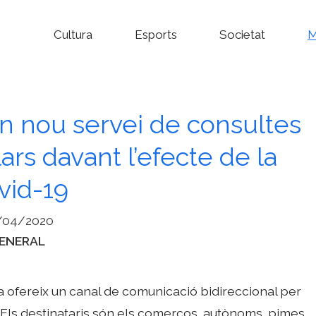
Cultura
Esports
Societat
M
un nou servei de consultes
ars davant l’efecte de la
vid-19
/04/2020
ategories
ENERAL
ofereix un canal de comunicació bidireccional per
. Els destinataris són els comerços, autònoms, pimes,