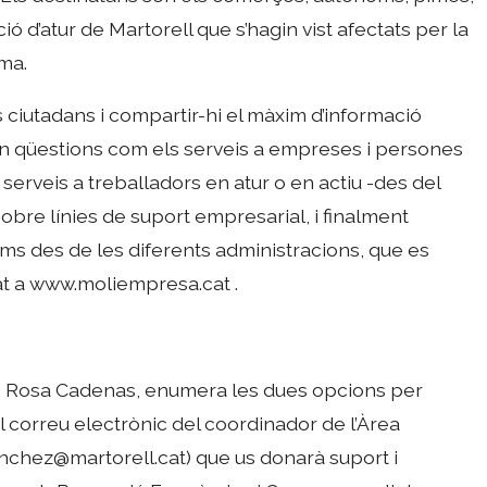
d’atur de Martorell que s’hagin vist afectats per la
rma.
ls ciutadans i compartir-hi el màxim d’informació
nyen qüestions com els serveis a empreses i persones
erveis a treballadors en atur o en actiu -des del
obre línies de suport empresarial, i finalment
s des de les diferents administracions, que es
litat a www.moliempresa.cat .
, Rosa Cadenas, enumera les dues opcions per
el correu electrònic del coordinador de l’Àrea
nchez@martorell.cat) que us donarà suport i