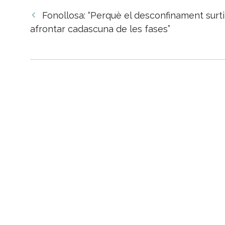
Navegació
Fonollosa: “Perquè el desconfinament surti
per
afrontar cadascuna de les fases”
les
entrades