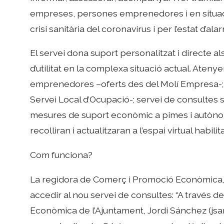
empreses, persones emprenedores i en situació 
crisi sanitària del coronavirus i per l’estat d’ala
El servei dona suport personalitzat i directe a
d’utilitat en la complexa situació actual. Ate
emprenedores –oferts des del Molí Empresa-; s
Servei Local d’Ocupació-; servei de consultes s
mesures de suport econòmic a pimes i autònom
recolliran i actualitzaran a l’espai virtual habi
Com funciona?
La regidora de Comerç i Promoció Econòmica
accedir al nou servei de consultes: “A través d
Econòmica de l’Ajuntament, Jordi Sánchez (jsa