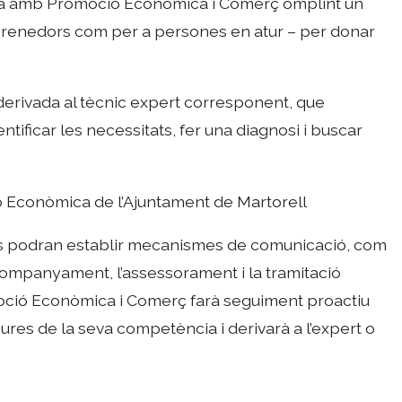
cta amb Promoció Econòmica i Comerç omplint un
mprenedors com per a persones en atur – per donar
derivada al tècnic expert corresponent, que
tificar les necessitats, fer una diagnosi i buscar
 Econòmica de l’Ajuntament de Martorell
, es podran establir mecanismes de comunicació, com
acompanyament, l’assessorament i la tramitació
romoció Econòmica i Comerç farà seguiment proactiu
sures de la seva competència i derivarà a l’expert o