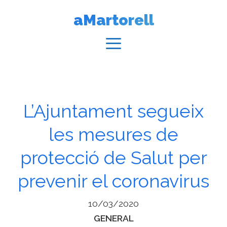
Vés
aMartorell
al
contingut
Menú
L’Ajuntament segueix
les mesures de
protecció de Salut per
prevenir el coronavirus
10/03/2020
Categories
GENERAL