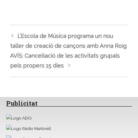
Navegació
L’Escola de Música programa un nou
per
taller de creació de cançons amb Anna Roig
les
AVÍS: Cancel·lació de les activitats grupals
entrades
pels propers 15 dies
Publicitat