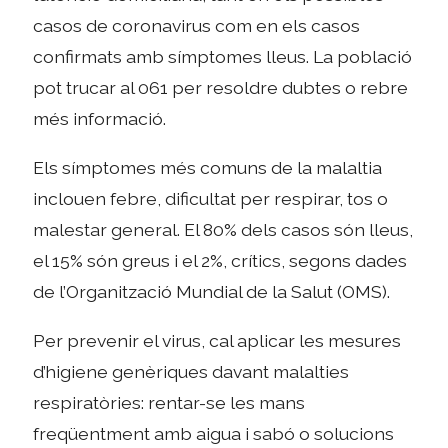
casos de coronavirus com en els casos
confirmats amb símptomes lleus. La població
pot trucar al 061 per resoldre dubtes o rebre
més informació.
Els símptomes més comuns de la malaltia
inclouen febre, dificultat per respirar, tos o
malestar general. El 80% dels casos són lleus,
el 15% són greus i el 2%, crítics, segons dades
de l’Organització Mundial de la Salut (OMS).
Per prevenir el virus, cal aplicar les mesures
d’higiene genèriques davant malalties
respiratòries: rentar-se les mans
freqüentment amb aigua i sabó o solucions