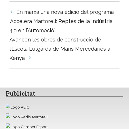
Navegació
En marxa una nova edició del programa
per
‘Accelera Martorell: Reptes de la Indústria
les
4.0 en l’Automoció’
entrades
Avancen les obres de construcció de
l’Escola Lutgarda de Mans Mercedàries a
Kenya
Publicitat