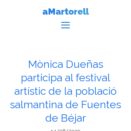
Vés
aMartorell
al
contingut
Menú
Mònica Dueñas
participa al festival
artístic de la població
salmantina de Fuentes
de Béjar
14/08/2020