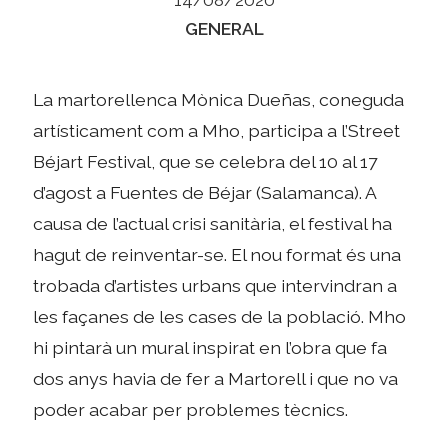
Categories
GENERAL
La martorellenca Mònica Dueñas, coneguda
artísticament com a Mho, participa a l’Street
Béjart Festival, que se celebra del 10 al 17
d’agost a Fuentes de Béjar (Salamanca). A
causa de l’actual crisi sanitària, el festival ha
hagut de reinventar-se. El nou format és una
trobada d’artistes urbans que intervindran a
les façanes de les cases de la població. Mho
hi pintarà un mural inspirat en l’obra que fa
dos anys havia de fer a Martorell i que no va
poder acabar per problemes tècnics.