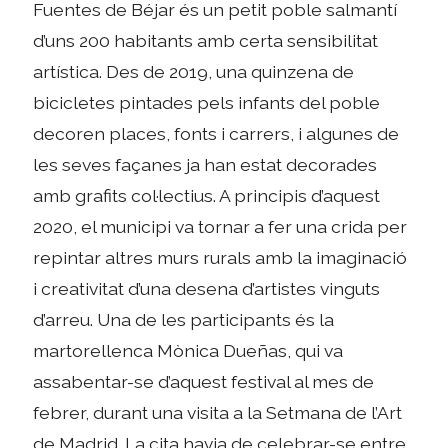
Fuentes de Béjar és un petit poble salmantí
d’uns 200 habitants amb certa sensibilitat
artística. Des de 2019, una quinzena de
bicicletes pintades pels infants del poble
decoren places, fonts i carrers, i algunes de
les seves façanes ja han estat decorades
amb grafits col·lectius. A principis d’aquest
2020, el municipi va tornar a fer una crida per
repintar altres murs rurals amb la imaginació
i creativitat d’una desena d’artistes vinguts
d’arreu. Una de les participants és la
martorellenca Mònica Dueñas, qui va
assabentar-se d’aquest festival al mes de
febrer, durant una visita a la Setmana de l’Art
de Madrid. La cita havia de celebrar-se entre