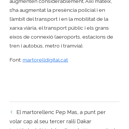
augmenten considerablement. Així mateix,
s’ha augmentat la presència policial i en
l’àmbit del transport i en la mobilitat de la
xarxa viària, el transport públic i els grans
eixos de connexió (aeroports, estacions de
tren i autobús, metro i tramvia).
Font:
martorelldigital.cat
Navegació
El martorellenc Pep Mas, a punt per
per
volar cap al seu tercer ral·li Dakar
les