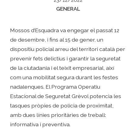
Categories
GENERAL
Mossos d’Esquadra va engegar el passat 12
de desembre, i fins al 15 de gener, un
dispositiu policial arreu del territori català per
prevenir fets delictius i garantir la seguretat
de la ciutadania i el teixit empresarial, així
com una mobilitat segura durant les festes
nadalenques. El Programa Operatiu
Estacional de Seguretat Grèvol potencia les
tasques pròpies de policia de proximitat,
amb dues línies prioritàries de treball:
informativa i preventiva.