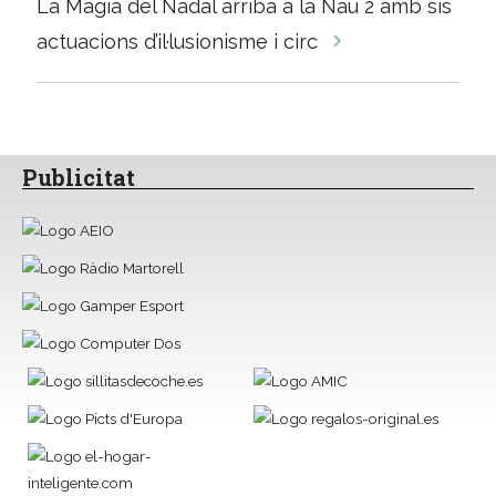
La Màgia del Nadal arriba a la Nau 2 amb sis
entrades
actuacions d’il·lusionisme i circ
Publicitat