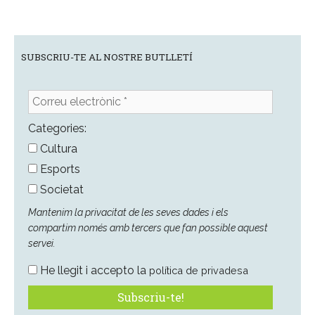
SUBSCRIU-TE AL NOSTRE BUTLLETÍ
Correu
electrònic
*
Categories:
Cultura
Esports
Societat
Mantenim la privacitat de les seves dades i els
compartim només amb tercers que fan possible aquest
servei.
He llegit i accepto la
política de privadesa