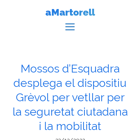
Vés
aMartorell
al
contingut
Menú
Mossos d’Esquadra
desplega el dispositiu
Grèvol per vetllar per
la seguretat ciutadana
i la mobilitat
23/12/2022