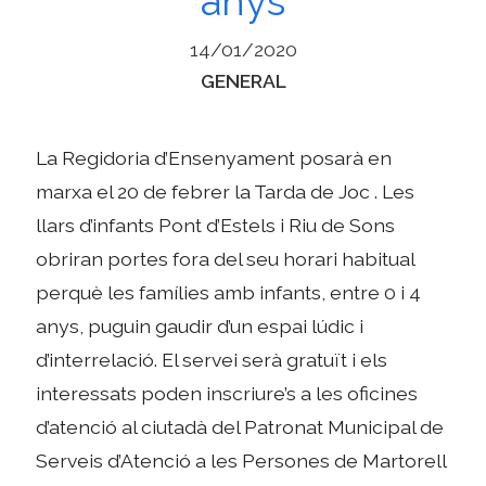
anys
14/01/2020
Categories
GENERAL
La Regidoria d’Ensenyament posarà en
marxa el 20 de febrer la Tarda de Joc . Les
llars d’infants Pont d’Estels i Riu de Sons
obriran portes fora del seu horari habitual
perquè les famílies amb infants, entre 0 i 4
anys, puguin gaudir d’un espai lúdic i
d’interrelació. El servei serà gratuït i els
interessats poden inscriure’s a les oficines
d’atenció al ciutadà del Patronat Municipal de
Serveis d’Atenció a les Persones de Martorell