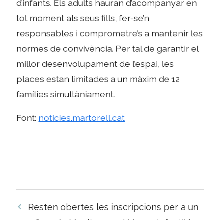
d’infants. Els adults hauran d’acompanyar en
tot moment als seus fills, fer-se’n
responsables i comprometre’s a mantenir les
normes de convivència. Per tal de garantir el
millor desenvolupament de l’espai, les
places estan limitades a un màxim de 12
famílies simultàniament.
Font:
noticies.martorell.cat
Navegació
Resten obertes les inscripcions per a un
per