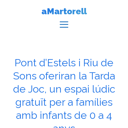
Vés
aMartorell
al
contingut
Menú
Pont d’Estels i Riu de
Sons oferiran la Tarda
de Joc, un espai lúdic
gratuït per a famílies
amb infants de 0 a 4