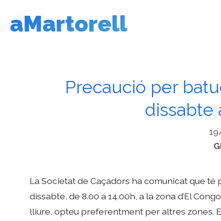
Vés
aMartorell
al
contingut
Precaució per batu
dissabte 
19
C
G
La Societat de Caçadors ha comunicat que té 
dissabte, de 8.00 a 14.00h, a la zona d’El Congost
lliure, opteu preferentment per altres zones. 