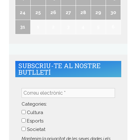
24
25
26
27
28
29
30
31
1
2
3
4
5
6
SUBSCRIU-TE AL NOSTRE
BUTLLETÍ
Correu
electrònic
*
Categories:
Cultura
Esports
Societat
Mantenim la privacitat de les seves dades i els