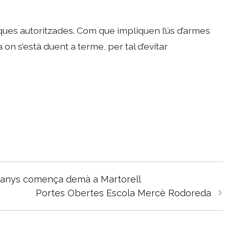
ques autoritzades. Com que impliquen l’ús d’armes
 on s’està duent a terme, per tal d’evitar
0 anys comença demà a Martorell
Portes Obertes Escola Mercè Rodoreda