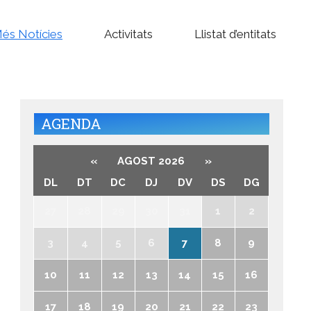
és Notícies
Activitats
Llistat d’entitats
AGENDA
«
AGOST 2026
»
DL
DT
DC
DJ
DV
DS
DG
27
28
29
30
31
1
2
3
4
5
6
7
8
9
10
11
12
13
14
15
16
17
18
19
20
21
22
23