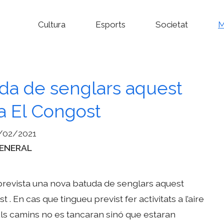
Cultura
Esports
Societat
M
da de senglars aquest
a El Congost
/02/2021
ategories
ENERAL
prevista una nova batuda de senglars aquest
 . En cas que tingueu previst fer activitats a l’aire
Els camins no es tancaran sinó que estaran