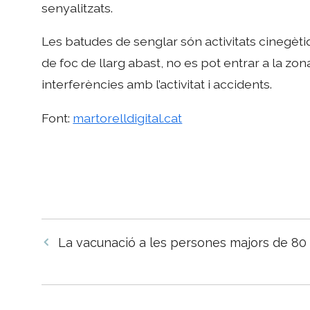
senyalitzats.
Les batudes de senglar són activitats cinegèti
de foc de llarg abast, no es pot entrar a la zona
interferències amb l’activitat i accidents.
Font:
martorelldigital.cat
Navegació
La vacunació a les persones majors de 8
per
les
entrades