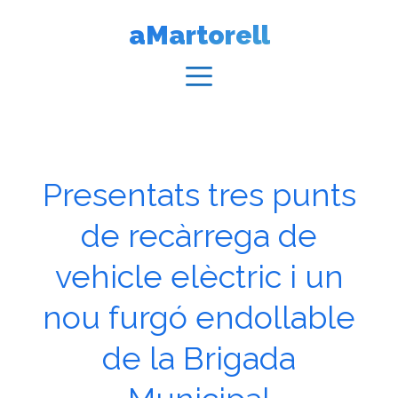
Vés
aMartorell
al
contingut
Menú
Presentats tres punts
de recàrrega de
vehicle elèctric i un
nou furgó endollable
de la Brigada