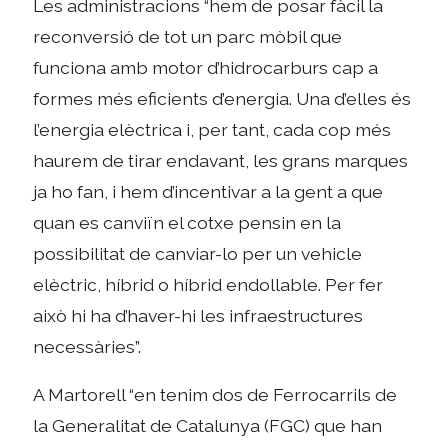
Les administracions “hem de posar fàcil la
reconversió de tot un parc mòbil que
funciona amb motor d’hidrocarburs cap a
formes més eficients d’energia. Una d’elles és
l’energia elèctrica i, per tant, cada cop més
haurem de tirar endavant, les grans marques
ja ho fan, i hem d’incentivar a la gent a que
quan es canviïn el cotxe pensin en la
possibilitat de canviar-lo per un vehicle
elèctric, híbrid o híbrid endollable. Per fer
això hi ha d’haver-hi les infraestructures
necessàries”.
A Martorell “en tenim dos de Ferrocarrils de
la Generalitat de Catalunya (FGC) que han