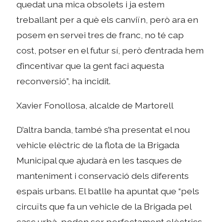
quedat una mica obsolets i ja estem
treballant per a què els canviïn, però ara en
posem en servei tres de franc, no té cap
cost, potser en el futur sí, però d’entrada hem
d’incentivar que la gent faci aquesta
reconversió”, ha incidit.
Xavier Fonollosa, alcalde de Martorell
D’altra banda, també s’ha presentat el nou
vehicle elèctric de la flota de la Brigada
Municipal que ajudarà en les tasques de
manteniment i conservació dels diferents
espais urbans. El batlle ha apuntat que “pels
circuïts que fa un vehicle de la Brigada pel
casc urbà, poden ser perfectament elèctrics