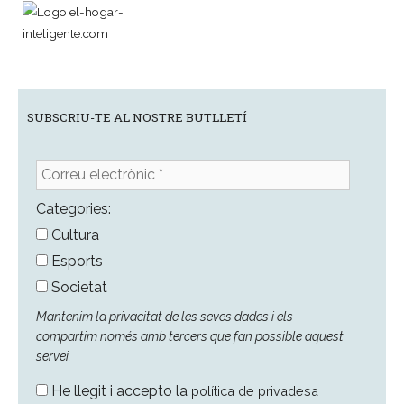
SUBSCRIU-TE AL NOSTRE BUTLLETÍ
Correu
electrònic
*
Categories:
Cultura
Esports
Societat
Mantenim la privacitat de les seves dades i els
compartim només amb tercers que fan possible aquest
servei.
He llegit i accepto la
política de privadesa