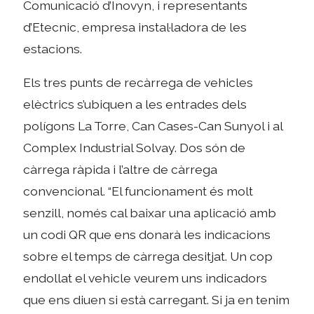
Comunicació d’Inovyn, i representants
d’Etecnic, empresa instal·ladora de les
estacions.
Els tres punts de recàrrega de vehicles
elèctrics s’ubiquen a les entrades dels
polígons La Torre, Can Cases-Can Sunyol i al
Complex Industrial Solvay. Dos són de
càrrega ràpida i l’altre de càrrega
convencional. “El funcionament és molt
senzill, només cal baixar una aplicació amb
un codi QR que ens donarà les indicacions
sobre el temps de càrrega desitjat. Un cop
endollat el vehicle veurem uns indicadors
que ens diuen si està carregant. Si ja en tenim