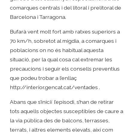
comarques centrals i del litoral i prelitoral de
Barcelona i Tarragona.
Bufarà vent molt fort amb ratxes superiors a
70 km/h, sobretot al migdia, a comarques i
poblacions on no és habitual aquesta
situació, per la qual cosa cal extremar les
precaucions i seguir els consells preventius
que podeu trobar a l’enllaç
http://interior.gencat.cat/ventades .
Abans que s’iniciï l’episodi, s’han de retirar
tots aquells objectes susceptibles de caure a
la via pública des de balcons, terrasses,
terrats, i altres elements elevats, així com