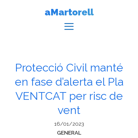
Vés
aMartorell
al
contingut
Menú
Protecció Civil manté
en fase d’alerta el Pla
VENTCAT per risc de
vent
16/01/2023
Categories
GENERAL