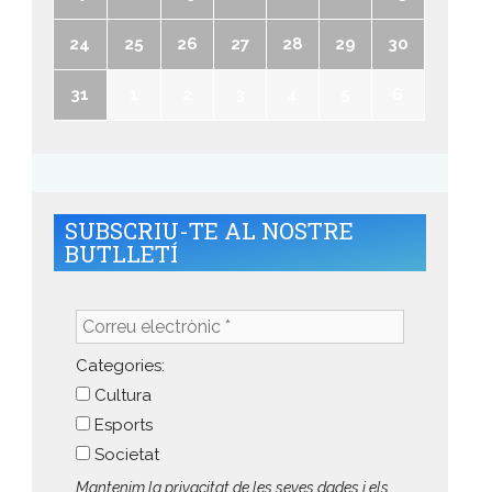
24
25
26
27
28
29
30
31
1
2
3
4
5
6
SUBSCRIU-TE AL NOSTRE
BUTLLETÍ
Correu
electrònic
*
Categories:
Cultura
Esports
Societat
Mantenim la privacitat de les seves dades i els