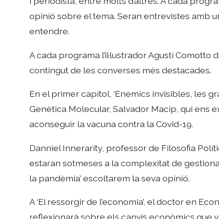
i periodista, entre molts d’altres. A cada prog
opinió sobre el tema. Seran entrevistes amb u
entendre.
A cada programa l’il·lustrador Agustí Comotto 
contingut de les converses més destacades.
En el primer capítol, ‘Enemics invisibles, les 
Genètica Molecular, Salvador Macip, qui ens ex
aconseguir la vacuna contra la Covid-19.
Danniel Innerarity, professor de Filosofia Polí
estaran sotmeses a la complexitat de gestiona
la pandèmia’ escoltarem la seva opinió.
A ‘El ressorgir de l’economia’, el doctor en E
reflexionarà sobre els canvis econòmics que v