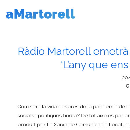
Vés
aMartorell
al
contingut
Ràdio Martorell emetrà
‘L’any que ens 
20
C
G
Com serà la vida després de la pandèmia de 
socials i polítiques tindrà? De tot això es parla
produït per La Xarxa de Comunicació Local , qu