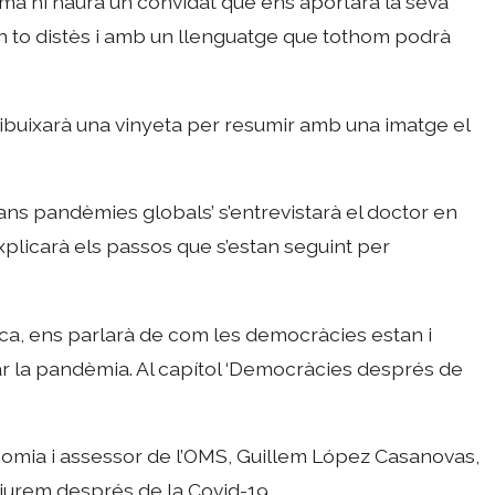
rama hi haurà un convidat que ens aportarà la seva
n to distès i amb un llenguatge que tothom podrà
dibuixarà una vinyeta per resumir amb una imatge el
grans pandèmies globals’ s’entrevistarà el doctor en
plicarà els passos que s’estan seguint per
tica, ens parlarà de com les democràcies estan i
r la pandèmia. Al capítol ‘Democràcies després de
conomia i assessor de l’OMS, Guillem López Casanovas,
iurem després de la Covid-19.