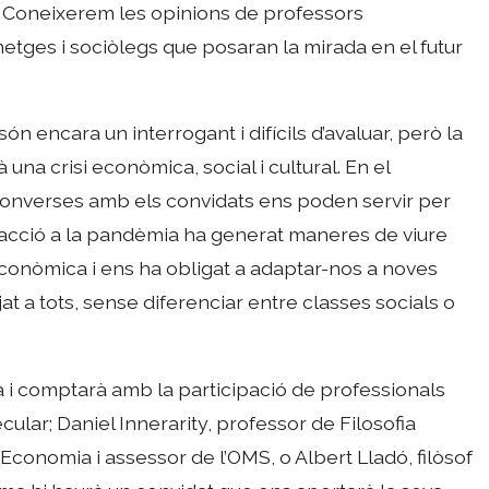
0h. Coneixerem les opinions de professors
, metges i sociòlegs que posaran la mirada en el futur
 encara un interrogant i difícils d’avaluar, però la
una crisi econòmica, social i cultural. En el
 converses amb els convidats ens poden servir per
reacció a la pandèmia ha generat maneres de viure
econòmica i ens ha obligat a adaptar-nos a noves
jat a tots, sense diferenciar entre classes socials o
a i comptarà amb la participació de professionals
lar; Daniel Innerarity, professor de Filosofia
Economia i assessor de l’OMS, o Albert Lladó, filòsof