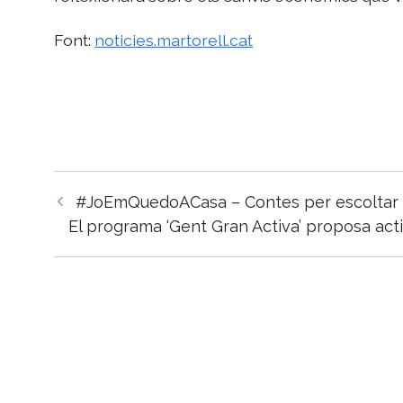
Font:
noticies.martorell.cat
Navegació
#JoEmQuedoACasa – Contes per escoltar : El
per
El programa ‘Gent Gran Activa’ proposa activi
les
entrades