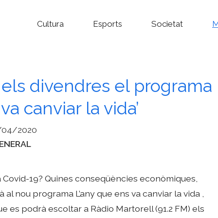
Cultura
Esports
Societat
M
 els divendres el programa
va canviar la vida’
/04/2020
ategories
ENERAL
la Covid-19? Quines conseqüències econòmiques,
rà al nou programa L’any que ens va canviar la vida ,
e es podrà escoltar a Ràdio Martorell (91.2 FM) els