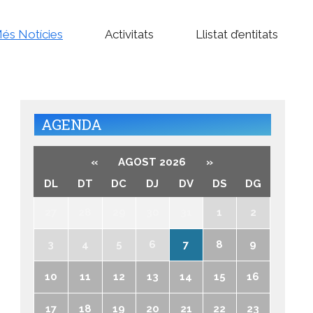
és Notícies
Activitats
Llistat d’entitats
AGENDA
«
AGOST 2026
»
DL
DT
DC
DJ
DV
DS
DG
27
28
29
30
31
1
2
3
4
5
6
7
8
9
10
11
12
13
14
15
16
17
18
19
20
21
22
23