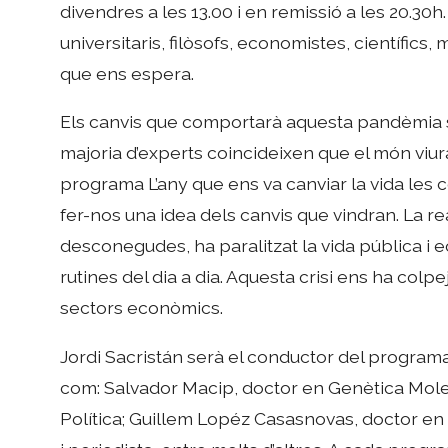
divendres a les 13.00 i en remissió a les 20.3
universitaris, filòsofs, economistes, científics
que ens espera.
Els canvis que comportarà aquesta pandèmia són
majoria d’experts coincideixen que el món viurà 
programa L’any que ens va canviar la vida les
fer-nos una idea dels canvis que vindran. La 
desconegudes, ha paralitzat la vida pública i 
rutines del dia a dia. Aquesta crisi ens ha colpe
sectors econòmics.
Jordi Sacristán serà el conductor del program
com: Salvador Macip, doctor en Genètica Molecu
Política; Guillem Lopéz Casasnovas, doctor en 