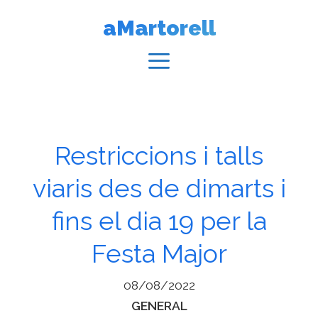
Vés
aMartorell
al
contingut
Menú
Restriccions i talls
viaris des de dimarts i
fins el dia 19 per la
Festa Major
08/08/2022
Categories
GENERAL