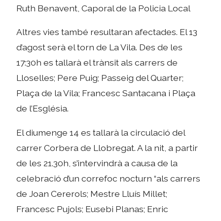
Ruth Benavent, Caporal de la Policia Local
Altres vies també resultaran afectades. El 13
d’agost serà el torn de La Vila. Des de les
17:30h es tallarà el trànsit als carrers de
Lloselles; Pere Puig; Passeig del Quarter;
Plaça de la Vila; Francesc Santacana i Plaça
de l’Església.
El diumenge 14 es tallarà la circulació del
carrer Corbera de Llobregat. A la nit, a partir
de les 21.30h, s’intervindrà a causa de la
celebració d’un correfoc nocturn “als carrers
de Joan Cererols; Mestre Lluís Millet;
Francesc Pujols; Eusebi Planas; Enric