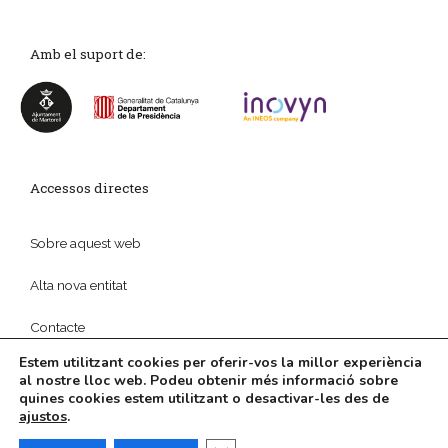
Amb el suport de:
Accessos directes
Sobre aquest web
Alta nova entitat
Contacte
Estem utilitzant cookies per oferir-vos la millor experiència
al nostre lloc web. Podeu obtenir més informació sobre
quines cookies estem utilitzant o desactivar-les des de
ajustos
.
© 2026
Política de privadesa
|
Disseny web
i
Màrketing
Digital
per
aTotArreu.com