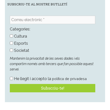
SUBSCRIU-TE AL NOSTRE BUTLLETÍ
Correu
electrònic
*
Categories:
Cultura
Esports
Societat
Mantenim la privacitat de les seves dades i els
compartim només amb tercers que fan possible aquest
servei.
He llegit i accepto la
política de privadesa