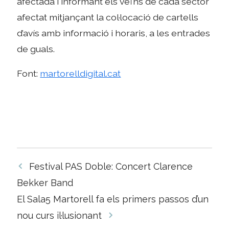
afectada i informant els veïns de cada sector
afectat mitjançant la col·locació de cartells
d’avís amb informació i horaris, a les entrades
de guals.
Font:
martorelldigital.cat
Navegació
Festival PAS Doble: Concert Clarence
per
Bekker Band
les
El Sala5 Martorell fa els primers passos d’un
entrades
nou curs il·lusionant