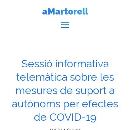
Vés
aMartorell
al
contingut
Menú
Sessió informativa
telemàtica sobre les
mesures de suport a
autònoms per efectes
de COVID-19
09/04/2020