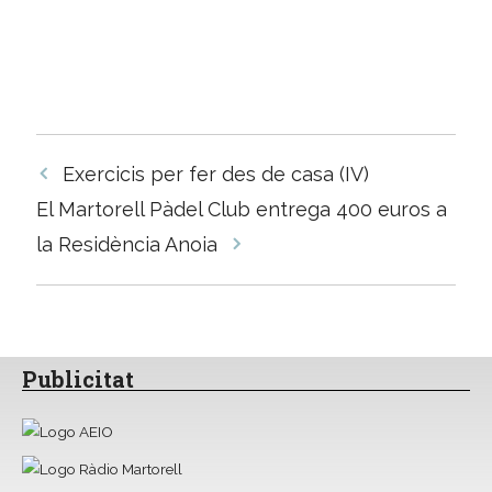
Navegació
Exercicis per fer des de casa (IV)
per
El Martorell Pàdel Club entrega 400 euros a
les
la Residència Anoia
entrades
Publicitat