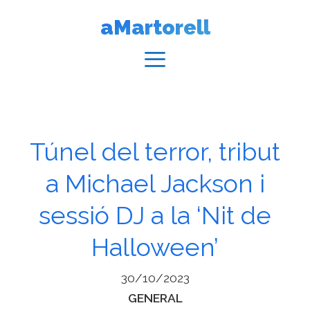
Vés
aMartorell
al
contingut
Menú
Túnel del terror, tribut
a Michael Jackson i
sessió DJ a la ‘Nit de
Halloween’
30/10/2023
Categories
GENERAL