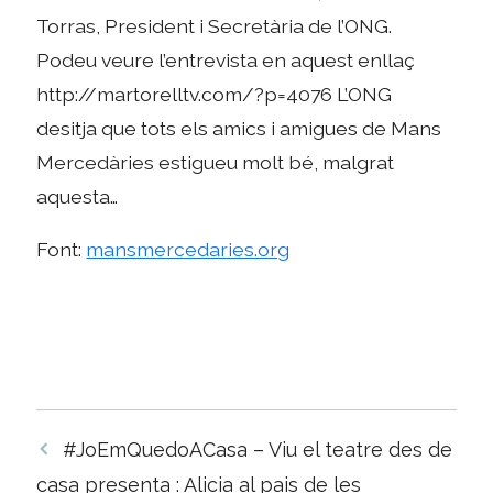
Torras, President i Secretària de l’ONG.
Podeu veure l’entrevista en aquest enllaç
http://martorelltv.com/?p=4076 L’ONG
desitja que tots els amics i amigues de Mans
Mercedàries estigueu molt bé, malgrat
aquesta…
Font:
mansmercedaries.org
Navegació
#JoEmQuedoACasa – Viu el teatre des de
per
casa presenta : Alicia al pais de les