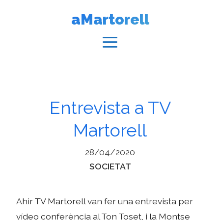
Vés
aMartorell
al
contingut
Menú
Entrevista a TV
Martorell
28/04/2020
Categories
SOCIETAT
Ahir TV Martorell van fer una entrevista per
vídeo conferència al Ton Toset, i la Montse