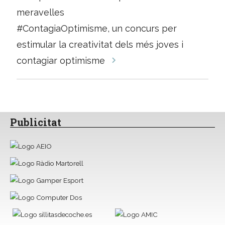
les
meravelles
entrades
#ContagiaOptimisme, un concurs per
estimular la creativitat dels més joves i
contagiar optimisme
Publicitat