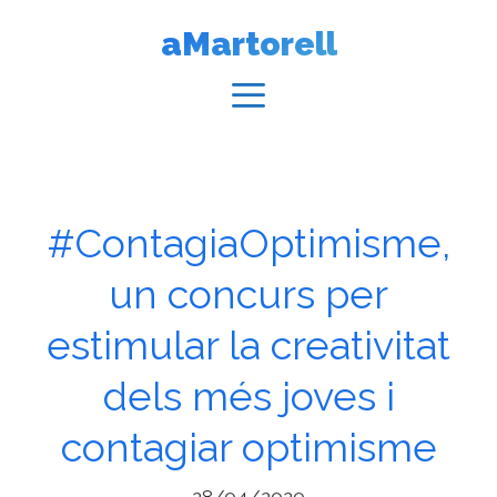
Vés
aMartorell
al
contingut
Menú
#ContagiaOptimisme,
un concurs per
estimular la creativitat
dels més joves i
contagiar optimisme
28/04/2020