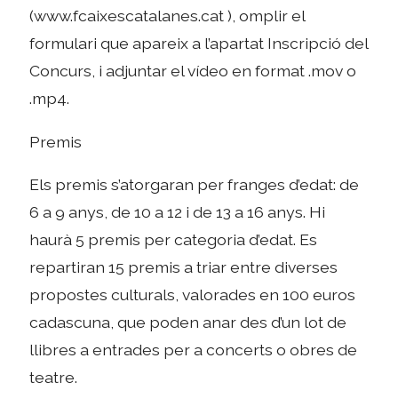
(www.fcaixescatalanes.cat ), omplir el
formulari que apareix a l’apartat Inscripció del
Concurs, i adjuntar el vídeo en format .mov o
.mp4.
Premis
Els premis s’atorgaran per franges d’edat: de
6 a 9 anys, de 10 a 12 i de 13 a 16 anys. Hi
haurà 5 premis per categoria d’edat. Es
repartiran 15 premis a triar entre diverses
propostes culturals, valorades en 100 euros
cadascuna, que poden anar des d’un lot de
llibres a entrades per a concerts o obres de
teatre.