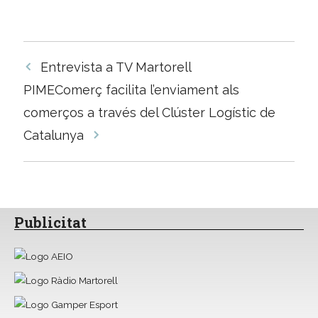
Navegació
Entrevista a TV Martorell
per
PIMEComerç facilita l’enviament als
les
comerços a través del Clúster Logístic de
entrades
Catalunya
Publicitat