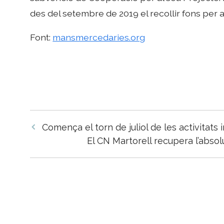
des del setembre de 2019 el recollir fons per a
Font:
mansmercedaries.org
Navegació
Comença el torn de juliol de les activitats in
per
El CN Martorell recupera l’abso
les
entrades