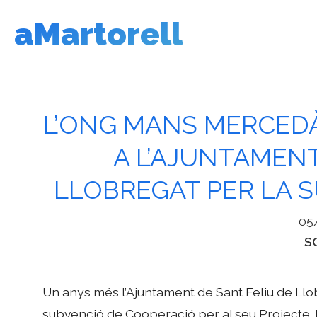
Vés
aMartorell
al
contingut
L’ONG MANS MERCEDÀ
A L’AJUNTAMENT
LLOBREGAT PER LA S
05
Ca
S
Un anys més l’Ajuntament de Sant Feliu de Ll
subvenció de Cooperació per al seu Projecte