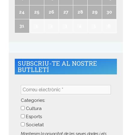
24
25
26
27
28
29
30
31
1
2
3
4
5
6
SUBSCRIU-TE AL NOSTRE
BUTLLETÍ
Correu
electrònic
*
Categories:
Cultura
Esports
Societat
Mantenim la privacitat de les seves dades i els