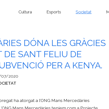
Cultura
Esports
Societat
M
RIES DÓNA LES GRÀCIES
 DE SANT FELIU DE
UBVENCIÓ PER A KENYA.
/07/2020
tegories
OCIETAT
obregat ha atorgat a l’ONG Mans Mercedàries
. L’ONG Mans Mercedàries teníem com a Projecte