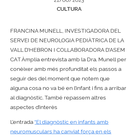
Categories
CULTURA
FRANCINA MUNELL, INVESTIGADORA DEL
SERVEI DE NEUROLOGIA PEDIÀTRICA DE LA
VALL D’HEBRON I COL·LABORADORA D’ASEM
CAT Àmplia entrevista amb la Dra. Munell per
conèixer amb més profunditat els passos a
seguir des del moment que notem que
alguna cosa no va bé en l’infant i fins a arribar
al diagnòstic. També repassem altres
aspectes d’interès
L’entrada
“El diagnòstic en infants amb
neuromusculars ha canviat força en els