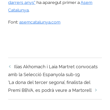
darrers anys”
ha aparegut primer a
Asem
Catalunya
.
Font:
asemcatalunya.com
Navegació
Ilias Akhomach i Laia Martret convocats
per
amb la Selecció Espanyola sub-19
les
‘La dona del tercer segona’, finalista del
entrades
Premi BBVA, es podrà veure a Martorell