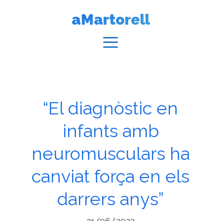
Vés
aMartorell
al
contingut
Menú
“El diagnòstic en
infants amb
neuromusculars ha
canviat força en els
darrers anys”
21/06/2023