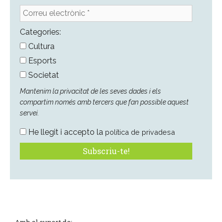
Correu
electrònic
*
Categories:
Cultura
Esports
Societat
Mantenim la privacitat de les seves dades i els
compartim només amb tercers que fan possible aquest
servei.
He llegit i accepto la
política de privadesa
Amb el suport de: