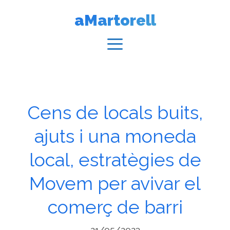
Vés
aMartorell
al
contingut
Menú
Cens de locals buits,
ajuts i una moneda
local, estratègies de
Movem per avivar el
comerç de barri
21/05/2023