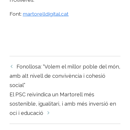
Font:
martorelldigital.cat
Navegació
Fonollosa: “Volem el millor poble del món,
per
amb alt nivell de convivència i cohesió
les
social”
entrades
El PSC reivindica un Martorell més
sostenible, igualitari, i amb més inversió en
oci i educació