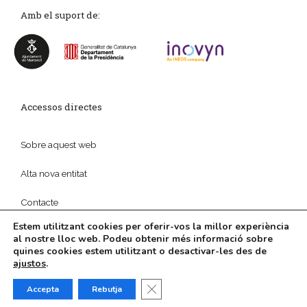
Amb el suport de:
Accessos directes
Sobre aquest web
Alta nova entitat
Contacte
Estem utilitzant cookies per oferir-vos la millor experiència
al nostre lloc web. Podeu obtenir més informació sobre
quines cookies estem utilitzant o desactivar-les des de
ajustos
.
© 2026
Política de privadesa
|
Disseny web
i
Màrketing
Digital
per
aTotArreu.com
Tanca el bàner de galetes RGPD
Accepta
Rebutja