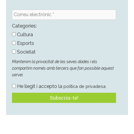
Correu
electrònic
*
Categories:
Cultura
Esports
Societat
Mantenim la privacitat de les seves dades i els
compartim només amb tercers que fan possible aquest
servei.
He llegit i accepto la
política de privadesa