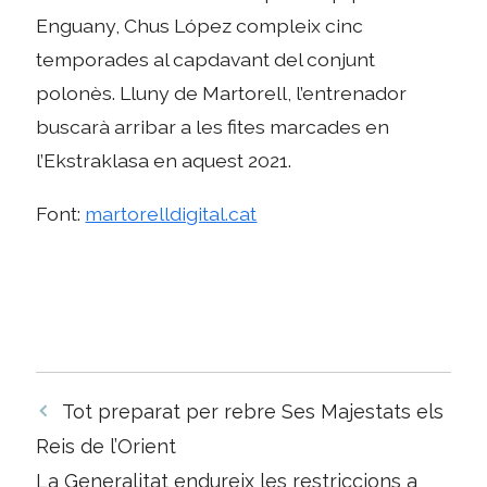
Enguany, Chus López compleix cinc
temporades al capdavant del conjunt
polonès. Lluny de Martorell, l’entrenador
buscarà arribar a les fites marcades en
l’Ekstraklasa en aquest 2021.
Font:
martorelldigital.cat
Navegació
Tot preparat per rebre Ses Majestats els
per
Reis de l’Orient
les
La Generalitat endureix les restriccions a