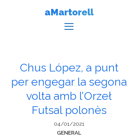
Vés
aMartorell
al
contingut
Menú
Chus López, a punt
per engegar la segona
volta amb l’Orzeł
Futsal polonès
04/01/2021
Categories
GENERAL