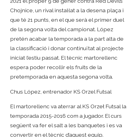
2021 el proper 9 de gener contra Red Devils
Chojnice, un rival instal·lat a la desena plaça i
que té 21 punts, en el que serà el primer duel
de la segona volta del campionat. López
pretén acabar la temporada a la part alta de
la classificació i donar continuïtat al projecte
iniciat l’estiu passat. El tècnic martorellenc
espera poder recollir els fruits de la
pretemporada en aquesta segona volta.
Chus López, entrenador KS Orzel Futsal
El martorellenc va aterrar al KS Orzeł Futsal la
temporada 2015-2016 com a jugador. El curs
següent va fer el salt a les banquetes i es va
convertir en el tècnic d’aquest equip.