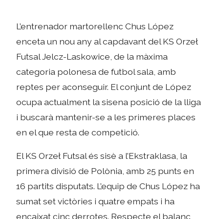
L’entrenador martorellenc Chus López
enceta un nou any al capdavant del KS Orzeł
Futsal Jelcz-Laskowice, de la màxima
categoria polonesa de futbol sala, amb
reptes per aconseguir. El conjunt de López
ocupa actualment la sisena posició de la lliga
i buscarà mantenir-se a les primeres places
en el que resta de competició.
El KS Orzeł Futsal és sisè a l’Ekstraklasa, la
primera divisió de Polònia, amb 25 punts en
16 partits disputats. L’equip de Chus López ha
sumat set victòries i quatre empats i ha
encaixat cinc derrotes. Respecte el balanç