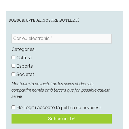
SUBSCRIU-TE AL NOSTRE BUTLLETÍ
Correu
electrònic
*
Categories:
Cultura
Esports
Societat
Mantenim la privacitat de les seves dades i els
compartim només amb tercers que fan possible aquest
servei.
He llegit i accepto la
política de privadesa