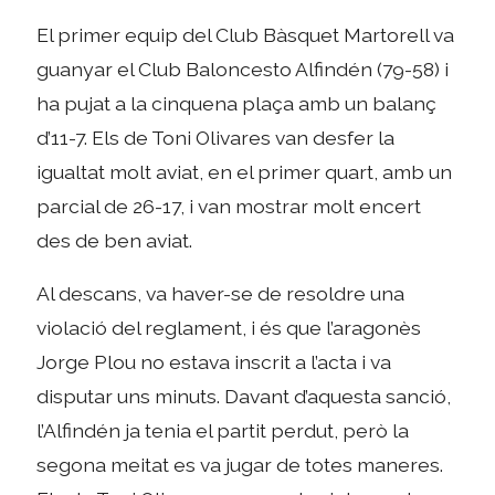
El primer equip del Club Bàsquet Martorell va
guanyar el Club Baloncesto Alfindén (79-58) i
ha pujat a la cinquena plaça amb un balanç
d’11-7. Els de Toni Olivares van desfer la
igualtat molt aviat, en el primer quart, amb un
parcial de 26-17, i van mostrar molt encert
des de ben aviat.
Al descans, va haver-se de resoldre una
violació del reglament, i és que l’aragonès
Jorge Plou no estava inscrit a l’acta i va
disputar uns minuts. Davant d’aquesta sanció,
l’Alfindén ja tenia el partit perdut, però la
segona meitat es va jugar de totes maneres.