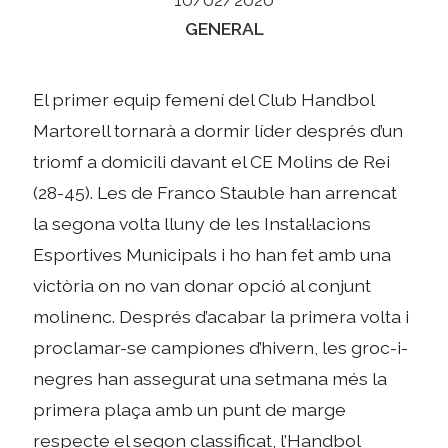
Categories
GENERAL
El primer equip femení del Club Handbol
Martorell tornarà a dormir líder després d’un
triomf a domicili davant el CE Molins de Rei
(28-45). Les de Franco Stauble han arrencat
la segona volta lluny de les Instal·lacions
Esportives Municipals i ho han fet amb una
victòria on no van donar opció al conjunt
molinenc. Després d’acabar la primera volta i
proclamar-se campiones d’hivern, les groc-i-
negres han assegurat una setmana més la
primera plaça amb un punt de marge
respecte el segon classificat, l’Handbol