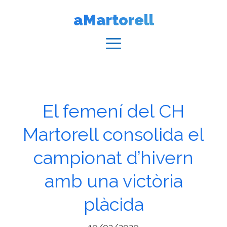
Vés
aMartorell
al
contingut
Menú
El femení del CH
Martorell consolida el
campionat d’hivern
amb una victòria
plàcida
10/02/2020