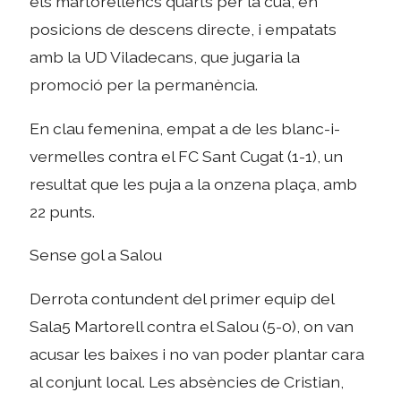
els martorellencs quarts per la cua, en
posicions de descens directe, i empatats
amb la UD Viladecans, que jugaria la
promoció per la permanència.
En clau femenina, empat a de les blanc-i-
vermelles contra el FC Sant Cugat (1-1), un
resultat que les puja a la onzena plaça, amb
22 punts.
Sense gol a Salou
Derrota contundent del primer equip del
Sala5 Martorell contra el Salou (5-0), on van
acusar les baixes i no van poder plantar cara
al conjunt local. Les absències de Cristian,