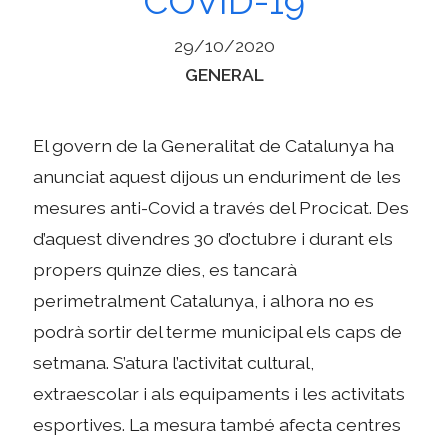
COVID-19
29/10/2020
Categories
GENERAL
El govern de la Generalitat de Catalunya ha
anunciat aquest dijous un enduriment de les
mesures anti-Covid a través del Procicat. Des
d’aquest divendres 30 d’octubre i durant els
propers quinze dies, es tancarà
perimetralment Catalunya, i alhora no es
podrà sortir del terme municipal els caps de
setmana. S’atura l’activitat cultural,
extraescolar i als equipaments i les activitats
esportives. La mesura també afecta centres