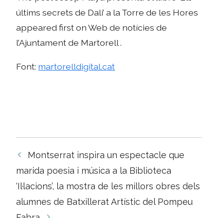
últims secrets de Dalí’ a la Torre de les Hores
appeared first on Web de notícies de
l’Ajuntament de Martorell .
Font:
martorelldigital.cat
Navegació
Montserrat inspira un espectacle que
per
marida poesia i música a la Biblioteca
les
‘Il·lacions’, la mostra de les millors obres dels
entrades
alumnes de Batxillerat Artístic del Pompeu
Fabra