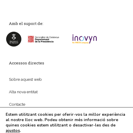
Amb el suport de:
Accessos directes
Sobre aquest web
Alta nova entitat
Contacte
Estem utilitzant cookies per oferir-vos la millor experiència
al nostre lloc web. Podeu obtenir més informació sobre
quines cookies estem utilitzant o desactivar-les des de
ajustos
.
© 2026
Política de privadesa
|
Disseny web
i
Màrketing