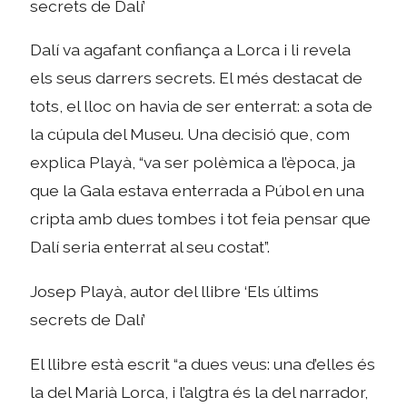
secrets de Dalí’
Dalí va agafant confiança a Lorca i li revela
els seus darrers secrets. El més destacat de
tots, el lloc on havia de ser enterrat: a sota de
la cúpula del Museu. Una decisió que, com
explica Playà, “va ser polèmica a l’època, ja
que la Gala estava enterrada a Púbol en una
cripta amb dues tombes i tot feia pensar que
Dalí seria enterrat al seu costat”.
Josep Playà, autor del llibre ‘Els últims
secrets de Dalí’
El llibre està escrit “a dues veus: una d’elles és
la del Marià Lorca, i l’algtra és la del narrador,