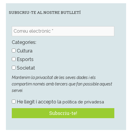
SUBSCRIU-TE AL NOSTRE BUTLLETÍ
Correu
electrònic
*
Categories:
Cultura
Esports
Societat
Mantenim la privacitat de les seves dades i els
compartim només amb tercers que fan possible aquest
servei.
He llegit i accepto la
política de privadesa