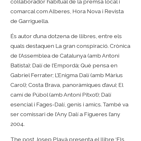
col·laborador habitual de la premsa local i
comarcal com Alberes, Hora Nova i Revista
de Garriguella.
És autor d’una dotzena de llibres, entre els
quals destaquen La gran conspiració. Crònica
de l’Assemblea de Catalunya (amb Antoni
Batista); Dalí de l’Empordà; Què pensa en
Gabriel Ferrater; L’Enigma Dalí (amb Màrius
Carol); Costa Brava, panoràmiques d’avui; El
camí de Púbol (amb Antoni Pitxot); Dalí
esencial i Fages-Dalí, genis i amics. També va
ser comissari de l’Any Dalí a Figueres l’any
2004.
The post Josep Playà presenta el llibre ‘Els