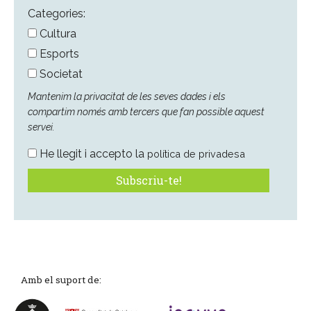
*
Categories:
Cultura
Esports
Societat
Mantenim la privacitat de les seves dades i els
compartim només amb tercers que fan possible aquest
servei.
He llegit i accepto la
política de privadesa
Amb el suport de: