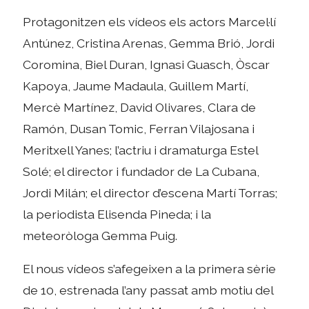
Protagonitzen els vídeos els actors Marcel·lí
Antúnez, Cristina Arenas, Gemma Brió, Jordi
Coromina, Biel Duran, Ignasi Guasch, Òscar
Kapoya, Jaume Madaula, Guillem Martí,
Mercè Martínez, David Olivares, Clara de
Ramón, Dusan Tomic, Ferran Vilajosana i
Meritxell Yanes; l’actriu i dramaturga Estel
Solé; el director i fundador de La Cubana,
Jordi Milán; el director d’escena Martí Torras;
la periodista Elisenda Pineda; i la
meteoròloga Gemma Puig.
El nous vídeos s’afegeixen a la primera sèrie
de 10, estrenada l’any passat amb motiu del