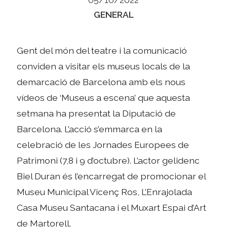
Categories
GENERAL
Gent del món del teatre i la comunicació
conviden a visitar els museus locals de la
demarcació de Barcelona amb els nous
vídeos de ‘Museus a escena’ que aquesta
setmana ha presentat la Diputació de
Barcelona. L’acció s’emmarca en la
celebració de les Jornades Europees de
Patrimoni (7,8 i 9 d’octubre). L’actor gelidenc
Biel Duran és l’encarregat de promocionar el
Museu Municipal Vicenç Ros, L’Enrajolada
Casa Museu Santacana i el Muxart Espai d’Art
de Martorell.