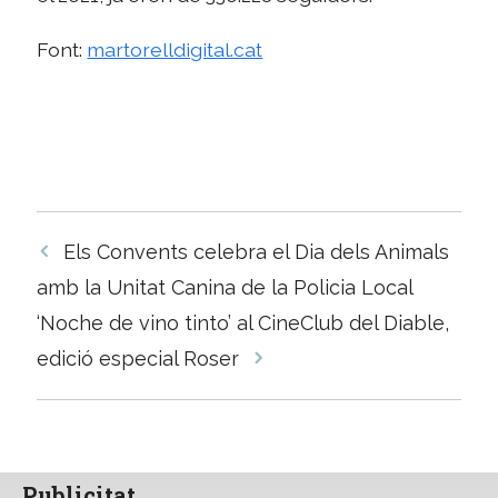
Font:
martorelldigital.cat
Navegació
Els Convents celebra el Dia dels Animals
per
amb la Unitat Canina de la Policia Local
les
‘Noche de vino tinto’ al CineClub del Diable,
entrades
edició especial Roser
Publicitat