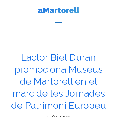
Vés
aMartorell
al
contingut
Menú
L’actor Biel Duran
promociona Museus
de Martorell en el
marc de les Jornades
de Patrimoni Europeu
05/10/2022