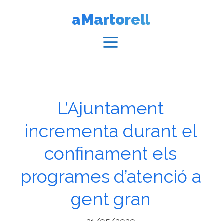
Vés
aMartorell
al
contingut
Menú
L’Ajuntament
incrementa durant el
confinament els
programes d’atenció a
gent gran
21/05/2020