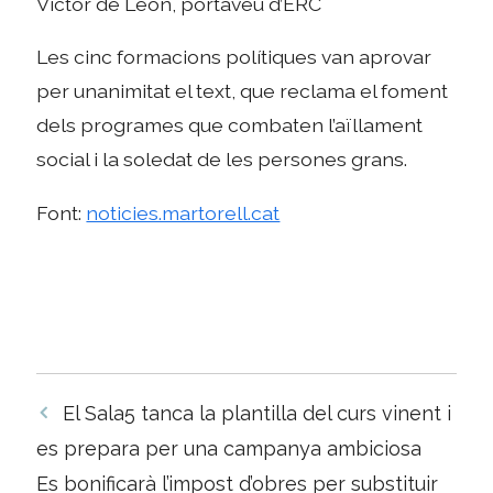
Víctor de León, portaveu d’ERC
Les cinc formacions polítiques van aprovar
per unanimitat el text, que reclama el foment
dels programes que combaten l’aïllament
social i la soledat de les persones grans.
Font:
noticies.martorell.cat
Navegació
El Sala5 tanca la plantilla del curs vinent i
per
es prepara per una campanya ambiciosa
les
Es bonificarà l’impost d’obres per substituir