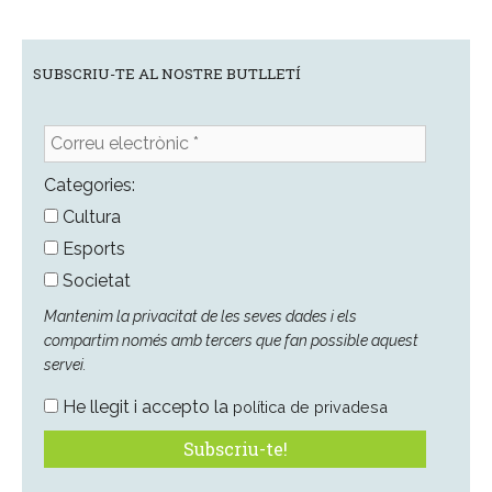
SUBSCRIU-TE AL NOSTRE BUTLLETÍ
Correu
electrònic
*
Categories:
Cultura
Esports
Societat
Mantenim la privacitat de les seves dades i els
compartim només amb tercers que fan possible aquest
servei.
He llegit i accepto la
política de privadesa