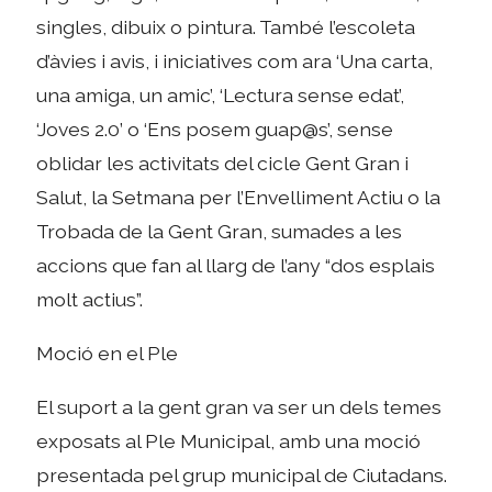
singles, dibuix o pintura. També l’escoleta
d’àvies i avis, i iniciatives com ara ‘Una carta,
una amiga, un amic’, ‘Lectura sense edat’,
‘Joves 2.0’ o ‘Ens posem guap@s’, sense
oblidar les activitats del cicle Gent Gran i
Salut, la Setmana per l’Envelliment Actiu o la
Trobada de la Gent Gran, sumades a les
accions que fan al llarg de l’any “dos esplais
molt actius”.
Moció en el Ple
El suport a la gent gran va ser un dels temes
exposats al Ple Municipal, amb una moció
presentada pel grup municipal de Ciutadans.