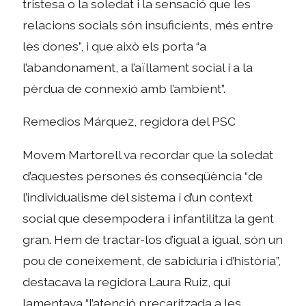
tristesa o la soledat i la sensació que les
relacions socials són insuficients, més entre
les dones”, i que això els porta “a
l’abandonament, a l’aïllament social i a la
pèrdua de connexió amb l’ambient”.
Remedios Márquez, regidora del PSC
Movem Martorell va recordar que la soledat
d’aquestes persones és conseqüència “de
l’individualisme del sistema i d’un context
social que desempodera i infantilitza la gent
gran. Hem de tractar-los d’igual a igual, són un
pou de coneixement, de sabiduria i d’història”,
destacava la regidora Laura Ruiz, qui
lamentava “l’atenció precaritzada a les