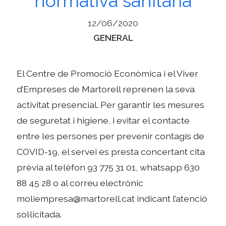
normativa sanitària
12/06/2020
Categories
GENERAL
El Centre de Promoció Econòmica i el Viver
d’Empreses de Martorell reprenen la seva
activitat presencial. Per garantir les mesures
de seguretat i higiene, i evitar el contacte
entre les persones per prevenir contagis de
COVID-19, el servei es presta concertant cita
prèvia al telèfon 93 775 31 01, whatsapp 630
88 45 28 o al correu electrònic
moliempresa@martorell.cat indicant l’atenció
sol·licitada.