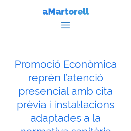
Vés
aMartorell
al
contingut
Menú
Promoció Econòmica
reprèn l’atenció
presencial amb cita
prèvia i instal·lacions
adaptades a la