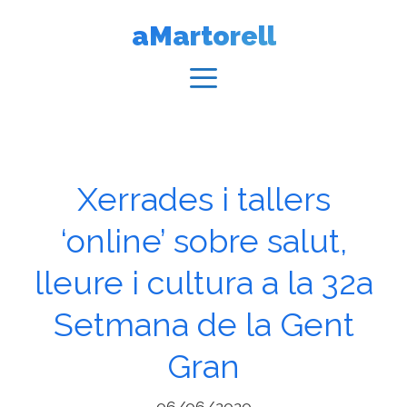
Vés
aMartorell
al
contingut
Menú
Xerrades i tallers
‘online’ sobre salut,
lleure i cultura a la 32a
Setmana de la Gent
Gran
06/06/2020