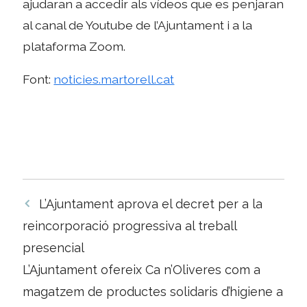
ajudaran a accedir als vídeos que es penjaran
al canal de Youtube de l’Ajuntament i a la
plataforma Zoom.
Font:
noticies.martorell.cat
Navegació
L’Ajuntament aprova el decret per a la
per
reincorporació progressiva al treball
les
presencial
entrades
L’Ajuntament ofereix Ca n’Oliveres com a
magatzem de productes solidaris d’higiene a