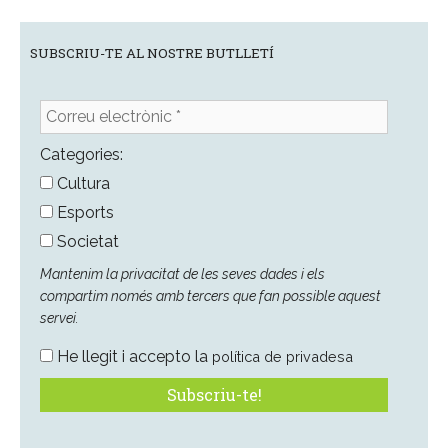
SUBSCRIU-TE AL NOSTRE BUTLLETÍ
Correu
electrònic
*
Categories:
Cultura
Esports
Societat
Mantenim la privacitat de les seves dades i els
compartim només amb tercers que fan possible aquest
servei.
He llegit i accepto la
política de privadesa