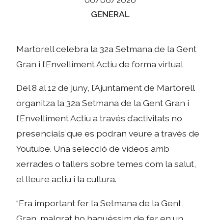
Categories
GENERAL
Martorell celebra la 32a Setmana de la Gent
Gran i l’Envelliment Actiu de forma virtual
Del 8 al 12 de juny, l’Ajuntament de Martorell
organitza la 32a Setmana de la Gent Gran i
l’Envelliment Actiu a través d’activitats no
presencials que es podran veure a través de
Youtube. Una selecció de vídeos amb
xerrades o tallers sobre temes com la salut,
el lleure actiu i la cultura.
“Era important fer la Setmana de la Gent
Gran, malgrat ho haguéssim de fer en un